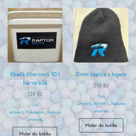
Kbelík čtvercový 10 l
Zimní čepice s logem
barva bílá
219
Kč
139
Kč
Celý
,
,
sortiment
NOVINKY
Reklamní
Celý
předměty
,
,
sortiment
Příslušenství
Reklamní
předměty
Přidat do košíku
Přidat do košíku