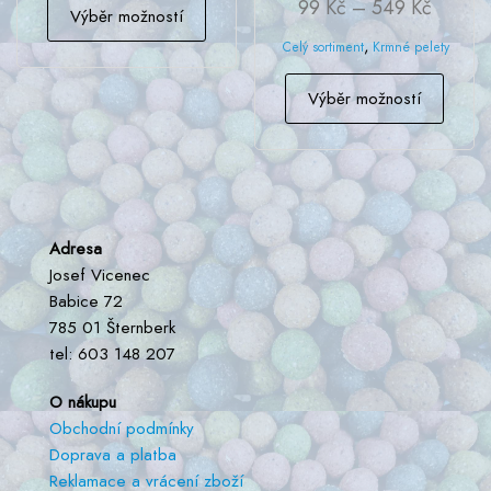
Rozpět
99
Kč
–
549
Kč
Výběr možností
produkt
cen:
,
Celý sortiment
Krmné pelety
má
99 Kč
více
Tento
až
Výběr možností
variant.
produk
549 Kč
Možnosti
má
lze
více
vybrat
variant
na
Možno
stránce
lze
Adresa
produktu
vybrat
Josef Vicenec
na
Babice 72
stránc
785 01 Šternberk
produk
tel: 603 148 207
O nákupu
Obchodní podmínky
Doprava a platba
Reklamace a vrácení zboží