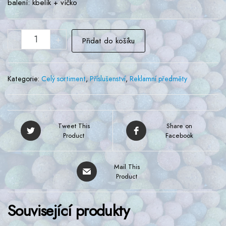
balení: kbelík + víčko
Kbelík
-
+
Přidat do košíku
černý
obdélníkový
10l
Kategorie:
Celý sortiment
,
Příslušenství
,
Reklamní předměty
množství
Tweet This
Share on
Product
Facebook
Mail This
Product
Související produkty